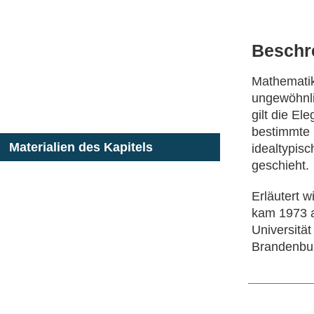
Beschr
Mathematik
ungewöhnli
gilt die El
bestimmte 
Materialien des Kapitels
idealtypis
geschieht.
Erläutert w
kam 1973 a
Universität
Brandenbu