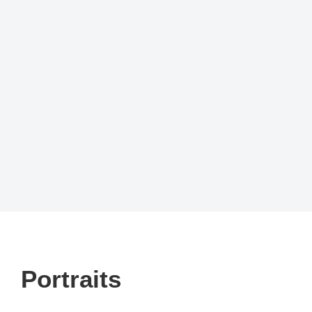
Dr. Andreas Timmermann
Leiter der Abteilung Forschung (1984-1994)
Portraits