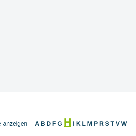
H
le anzeigen
A
B
D
F
G
I
K
L
M
P
R
S
T
V
W